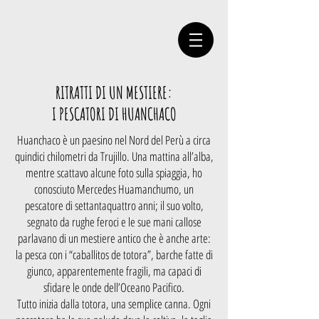
RITRATTI DI UN MESTIERE:
I PESCATORI DI HUANCHACO
Huanchaco è un paesino nel Nord del Perù a circa
quindici chilometri da Trujillo. Una mattina all’alba,
mentre scattavo alcune foto sulla spiaggia, ho
conosciuto Mercedes Huamanchumo, un
pescatore di settantaquattro anni; il suo volto,
segnato da rughe feroci e le sue mani callose
parlavano di un mestiere antico che è anche arte:
la pesca con i “caballitos de totora”, barche fatte di
giunco, apparentemente fragili, ma capaci di
sfidare le onde dell’Oceano Pacifico.
Tutto inizia dalla totora, una semplice canna. Ogni