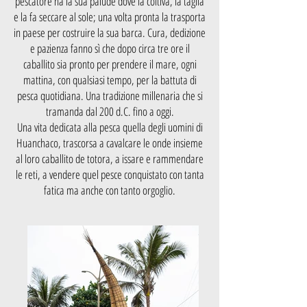
pescatore ha la sua palude dove la coltiva, la taglia
e la fa seccare al sole; una volta pronta la trasporta
in paese per costruire la sua barca. Cura, dedizione
e pazienza fanno sì che dopo circa tre ore il
caballito sia pronto per prendere il mare, ogni
mattina, con qualsiasi tempo, per la battuta di
pesca quotidiana. Una tradizione millenaria che si
tramanda dal 200 d.C. fino a oggi.
Una vita dedicata alla pesca quella degli uomini di
Huanchaco, trascorsa a cavalcare le onde insieme
al loro caballito de totora, a issare e rammendare
le reti, a vendere quel pesce conquistato con tanta
fatica ma anche con tanto orgoglio.