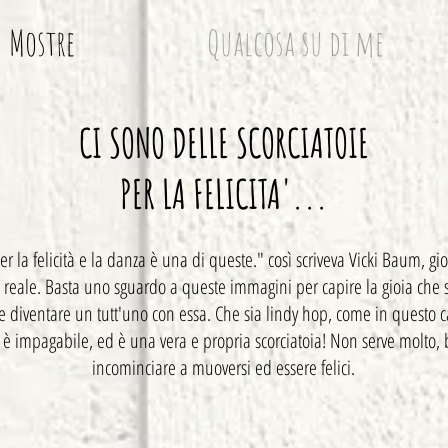
Mostre
Qualcosa su di me
CI SONO DELLE SCORCIATOIE
PER LA FELICITA'...
er la felicità e la danza è una di queste." così scriveva Vicki Baum, gio
e reale. Basta uno sguardo a queste immagini per capire la gioia che 
e diventare un tutt'uno con essa. Che sia lindy hop, come in questo ca
 impagabile, ed è una vera e propria scorciatoia! Non serve molto, ba
incominciare a muoversi ed essere felici.