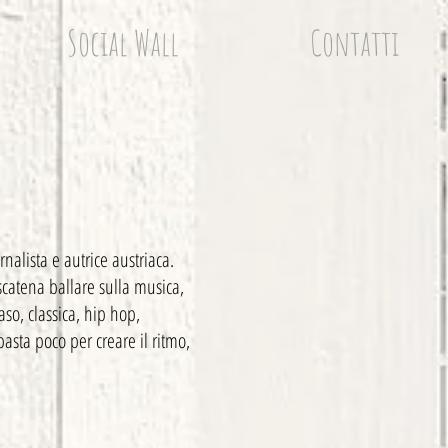
Social Wall
Contatti
rnalista e autrice austriaca.
scatena ballare sulla musica,
so, classica, hip hop,
sta poco per creare il ritmo,